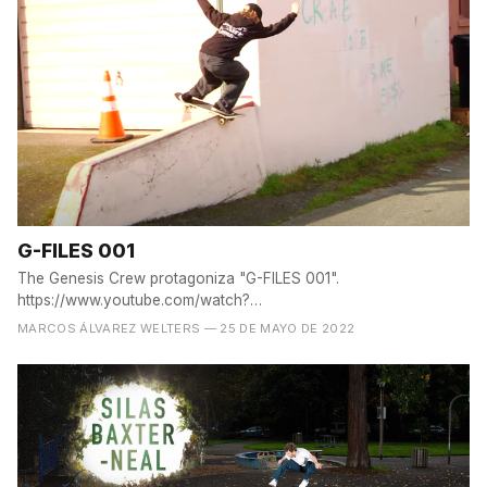
G-FILES 001
The Genesis Crew protagoniza "G-FILES 001".
https://www.youtube.com/watch?
v=3QiE2ATE7so&ab_channel=jenkemmag
MARCOS ÁLVAREZ WELTERS
— 25 DE MAYO DE 2022