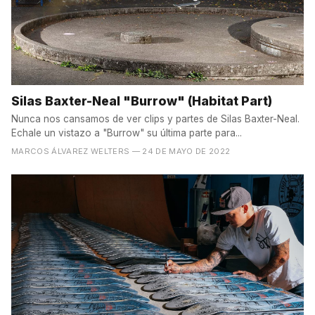
Silas Baxter-Neal "Burrow" (Habitat Part)
Nunca nos cansamos de ver clips y partes de Silas Baxter-Neal.
Echale un vistazo a "Burrow" su última parte para...
MARCOS ÁLVAREZ WELTERS
— 24 DE MAYO DE 2022