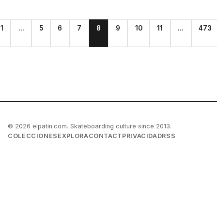
1
...
5
6
7
8
9
10
11
...
473
© 2026 elpatin.com. Skateboarding culture since 2013.
COLECCIONES
EXPLORA
CONTACT
PRIVACIDAD
RSS