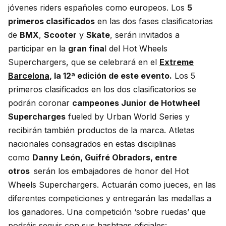
jóvenes riders españoles como europeos. Los
5
primeros clasificados
en las dos fases clasificatorias
de
BMX
,
Scooter
y
Skate
, serán invitados a
participar en la
gran fina
l del Hot Wheels
Superchargers, que se celebrará en el
Extreme
Barcelona
, la 12ª edición de este evento.
Los 5
primeros clasificados en los dos clasificatorios se
podrán coronar
campeones Junior de Hotwheel
Supercharges
fueled by Urban World Series y
recibirán también productos de la marca. Atletas
nacionales consagrados en estas disciplinas
como
Danny León, Guifré Obradors, entre
otros
serán los embajadores de honor del Hot
Wheels Superchargers. Actuarán como jueces, en las
diferentes competiciones y entregarán las medallas a
los ganadores. Una competición ‘sobre ruedas’ que
podréis seguir con sus hashtags oficiales: