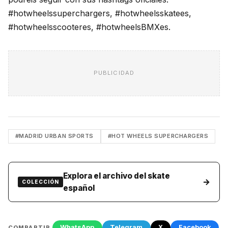
#hotwheelssuperchargers, #hotwheelsskatees,
#hotwheelsscooteres, #hotwheelsBMXes.
PUBLICIDAD
#MADRID URBAN SPORTS
#HOT WHEELS SUPERCHARGERS
Explora el archivo del skate
→
COLECCIÓN
español
WhatsApp
Telegram
X
Facebook
COMPARTIR