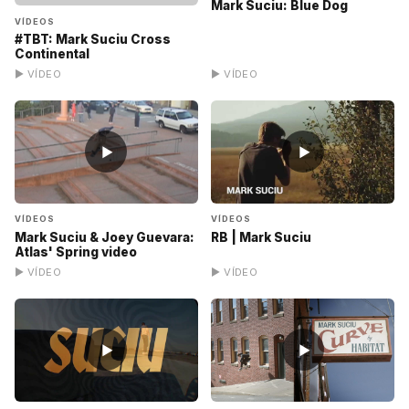
Mark Suciu: Blue Dog
VÍDEOS
#TBT: Mark Suciu Cross
Continental
▶ VÍDEO
▶ VÍDEO
▶
▶
VÍDEOS
VÍDEOS
Mark Suciu & Joey Guevara:
RB | Mark Suciu
Atlas' Spring video
▶ VÍDEO
▶ VÍDEO
▶
▶