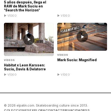
5 años después, llega el
RAW de Mark Suciu en
'Search the Horizon'
▶ VÍDEO
▶ VÍDEO
▶
▶
VÍDEOS
Mark Suciu: Magnified
VÍDEOS
Habitat x Leon Karssen:
Suciu, Davis & Delatorre
▶ VÍDEO
▶ VÍDEO
© 2026 elpatin.com. Skateboarding culture since 2013.
COLECCIONES
EXPLORA
CONTACT
PRIVACIDAD
RSS