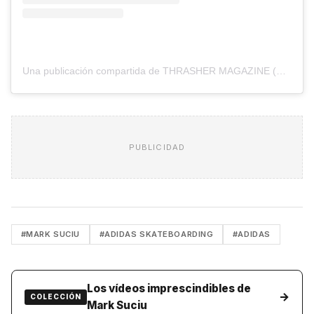
Una publicación compartida de THRASHER MAGAZINE (@thrashermag)
PUBLICIDAD
#MARK SUCIU
#ADIDAS SKATEBOARDING
#ADIDAS
Los vídeos imprescindibles de
→
COLECCIÓN
Mark Suciu