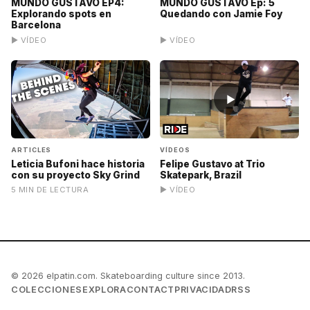
MUNDO GUSTAVO EP4:
MUNDO GUSTAVO Ep: 5
Explorando spots en
Quedando con Jamie Foy
Barcelona
▶ VÍDEO
▶ VÍDEO
▶
ARTICLES
VÍDEOS
Leticia Bufoni hace historia
Felipe Gustavo at Trio
con su proyecto Sky Grind
Skatepark, Brazil
5 MIN DE LECTURA
▶ VÍDEO
© 2026 elpatin.com. Skateboarding culture since 2013.
COLECCIONES
EXPLORA
CONTACT
PRIVACIDAD
RSS