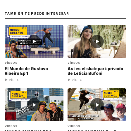
TAMBIÉN TE PUEDE INTERESAR
▶
▶
VÍDEOS
VÍDEOS
El Mundo de Gustavo
Así es el skatepark privado
Ribeiro Ep 1
de Leticia Bufoni
▶ VÍDEO
▶ VÍDEO
▶
▶
VÍDEOS
VÍDEOS