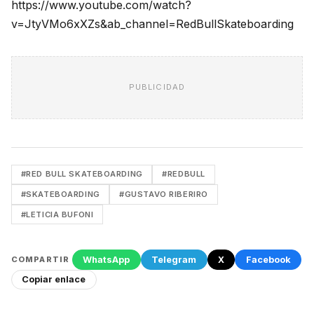
https://www.youtube.com/watch?
v=JtyVMo6xXZs&ab_channel=RedBullSkateboarding
PUBLICIDAD
#RED BULL SKATEBOARDING
#REDBULL
#SKATEBOARDING
#GUSTAVO RIBERIRO
#LETICIA BUFONI
WhatsApp
Telegram
X
Facebook
COMPARTIR
Copiar enlace