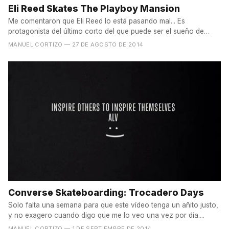
Eli Reed Skates The Playboy Mansion
Me comentaron que Eli Reed lo está pasando mal... Es
protagonista del último corto del que puede ser el sueño de
muchos...
MANUEL CORTIZO
— 27 DE AGOSTO DE 2014
Converse Skateboarding: Trocadero Days
Solo falta una semana para que este vídeo tenga un añito justo,
y no exagero cuando digo que me lo veo una vez por día....
MANUEL CORTIZO
— 1 DE SEPTIEMBRE DE 2014