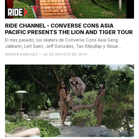
RIDE CHANNEL - CONVERSE CONS ASIA
PACIFIC PRESENTS THE LION AND TIGER TOUR
El mes pasado, los skaters de Converse Cons Asia Geng
Jakkarin, Lert Saeri, Jeff Gonzales, Tao Kitpullap y Absar
Lebeh...
ADRIÁN SANCHEZ
— 22 DE AGOSTO DE 2014