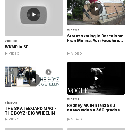
▶
▶
VÍDEOS
Street skating in Barcelona:
Fran Molina, Yuri Facchini...
VÍDEOS
WKND in SF
▶ VÍDEO
▶ VÍDEO
▶
▶
VÍDEOS
VÍDEOS
Rodney Mullen lanza su
THE SKATEBOARD MAG -
nuevo vídeo a 360 grados
THE BOYZ: BIG WHEELIN
▶ VÍDEO
▶ VÍDEO