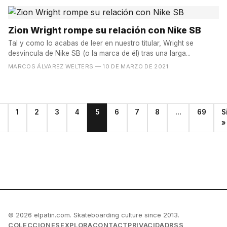
Zion Wright rompe su relación con Nike SB
Tal y como lo acabas de leer en nuestro titular, Wright se
desvincula de Nike SB (o la marca de él) tras una larga...
MARCOS ÁLVAREZ WELTERS
— 10 DE MARZO DE 2021
1
2
3
4
5
6
7
8
...
69
S
r
»
© 2026 elpatin.com. Skateboarding culture since 2013.
COLECCIONES
EXPLORA
CONTACT
PRIVACIDAD
RSS