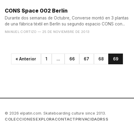
CONS Space 002 Berlín
Durante dos semanas de Octubre, Converse montó en 3 plantas
de una fábrica téxtil en Berlín su segundo espacio CONS con...
MANUEL CORTIZO
— 25 DE NOVIEMBRE DE 2013
« Anterior
1
...
66
67
68
69
© 2026 elpatin.com. Skateboarding culture since 2013.
COLECCIONES
EXPLORA
CONTACT
PRIVACIDAD
RSS