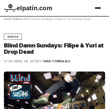
elpatín.com
Inicio
›
Vídeos
›
Blind Damn Sundays: Filipe & Yuri at Drop Dead
VÍDEOS
Blind Damn Sundays: Filipe & Yuri at
Drop Dead
13 DE ABRIL DE 2015
BY
IVÁN TORRALBO