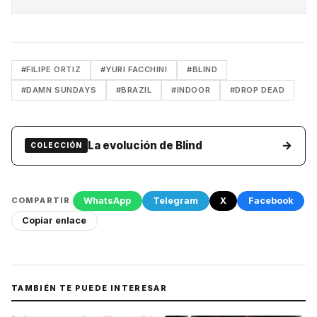
#FILIPE ORTIZ
#YURI FACCHINI
#BLIND
#DAMN SUNDAYS
#BRAZIL
#INDOOR
#DROP DEAD
→
La evolución de Blind
COLECCIÓN
WhatsApp
Telegram
X
Facebook
COMPARTIR
Copiar enlace
TAMBIÉN TE PUEDE INTERESAR