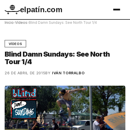
elpatín.com
Inicio
›
Vídeos
›
Blind Damn Sundays: See North Tour 1/4
VÍDEOS
Blind Damn Sundays: See North
Tour 1/4
26 DE ABRIL DE 2015
BY
IVÁN TORRALBO