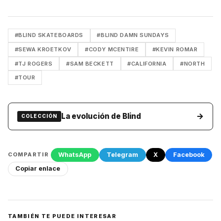
#BLIND SKATEBOARDS
#BLIND DAMN SUNDAYS
#SEWA KROETKOV
#CODY MCENTIRE
#KEVIN ROMAR
#TJ ROGERS
#SAM BECKETT
#CALIFORNIA
#NORTH
#TOUR
→
La evolución de Blind
COLECCIÓN
WhatsApp
Telegram
X
Facebook
COMPARTIR
Copiar enlace
TAMBIÉN TE PUEDE INTERESAR