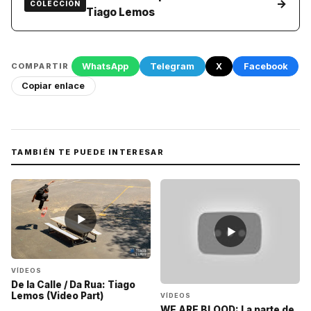
→
COLECCIÓN
Tiago Lemos
WhatsApp
Telegram
X
Facebook
COMPARTIR
Copiar enlace
TAMBIÉN TE PUEDE INTERESAR
▶
▶
VÍDEOS
De la Calle / Da Rua: Tiago
Lemos (Video Part)
VÍDEOS
WE ARE BLOOD: La parte de