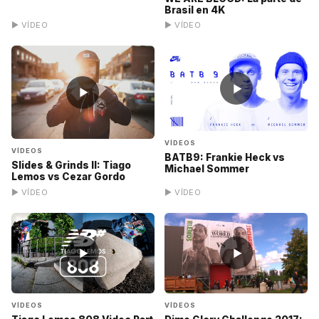
Brasil en 4K
▶ VÍDEO
▶ VÍDEO
▶
▶
VÍDEOS
VÍDEOS
BATB9: Frankie Heck vs
Slides & Grinds II: Tiago
Michael Sommer
Lemos vs Cezar Gordo
▶ VÍDEO
▶ VÍDEO
▶
▶
VÍDEOS
VÍDEOS