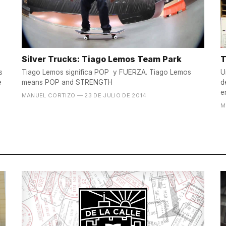
Silver Trucks: Tiago Lemos Team Park
T
s
Tiago Lemos significa POP y FUERZA. Tiago Lemos
U
e
means POP and STRENGTH
d
e
MANUEL CORTIZO
— 23 DE JULIO DE 2014
M