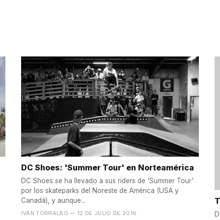
DC Shoes: 'Summer Tour' en Norteamérica
DC Shoes se ha llevado a sus riders de 'Summer Tour'
por los skateparks del Noreste de América (USA y
T
Canadá), y aunque...
IVÁN TORRALBO
— 12 DE JULIO DE 2016
D