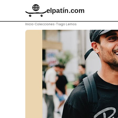
elpatín.com
Inicio
›
Colecciones
›
Tiago Lemos