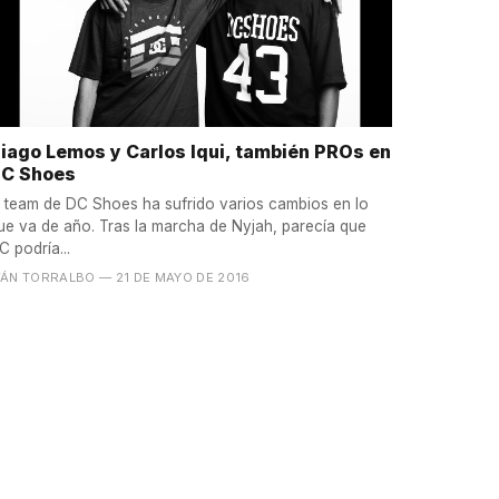
iago Lemos y Carlos Iqui, también PROs en
C Shoes
l team de DC Shoes ha sufrido varios cambios en lo
ue va de año. Tras la marcha de Nyjah, parecía que
C podría...
VÁN TORRALBO
— 21 DE MAYO DE 2016