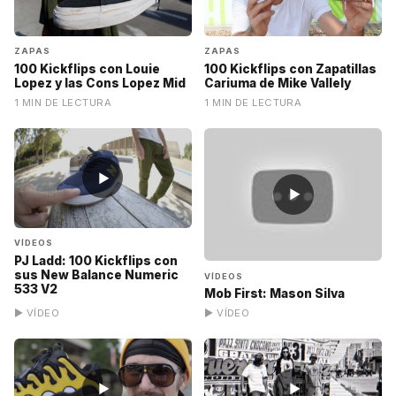
ZAPAS
ZAPAS
100 Kickflips con Louie
100 Kickflips con Zapatillas
Lopez y las Cons Lopez Mid
Cariuma de Mike Vallely
1 MIN DE LECTURA
1 MIN DE LECTURA
▶
▶
VÍDEOS
PJ Ladd: 100 Kickflips con
sus New Balance Numeric
VÍDEOS
533 V2
Mob First: Mason Silva
▶ VÍDEO
▶ VÍDEO
▶
▶