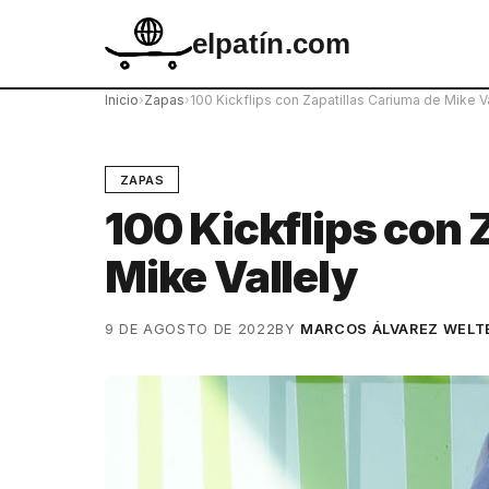
elpatín.com
Inicio
›
Zapas
›
100 Kickflips con Zapatillas Cariuma de Mike Va
ZAPAS
100 Kickflips con 
Mike Vallely
9 DE AGOSTO DE 2022
BY
MARCOS ÁLVAREZ WELT