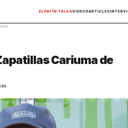
ELPATÍN TALKS
VIDEOS
ARTICLES
INTERV
llely
Zapatillas Cariuma de
ERS