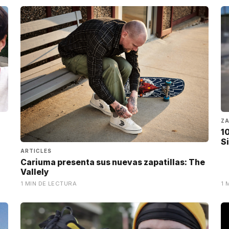
Z
1
S
ARTICLES
Cariuma presenta sus nuevas zapatillas: The
Vallely
1 MIN DE LECTURA
1 