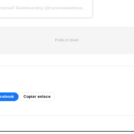
Una publicación compartida de Cariuma® Skateboarding (@cariumaskateboarding)
PUBLICIDAD
cebook
Copiar enlace