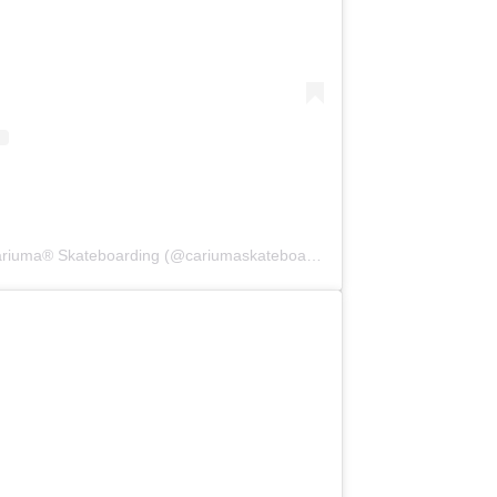
Una publicación compartida de Cariuma® Skateboarding (@cariumaskateboarding)