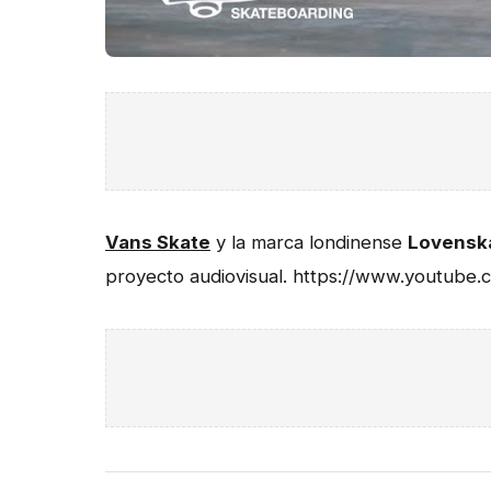
Vans Skate
y la marca londinense
Lovensk
proyecto audiovisual. https://www.youtu