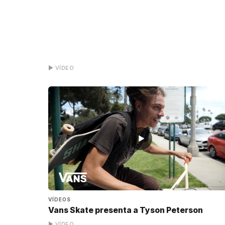
▶ VÍDEO
▶
VÍDEOS
Vans Skate presenta a Tyson Peterson
▶ VÍDEO