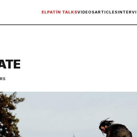
ELPATÍN TALKS
VIDEOS
ARTICLES
INTERV
ATE
ERS