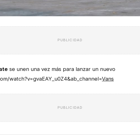
PUBLICIDAD
ate
se unen una vez más para lanzar un nuevo
be.com/watch?v=gvaEAY_u0Z4&ab_channel=
Vans
PUBLICIDAD