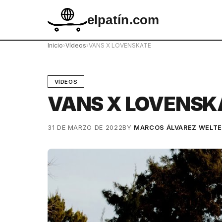
elpatín.com
Inicio
›
Vídeos
›
VANS X LOVENSKATE
VÍDEOS
VANS X LOVENSK
31 DE MARZO DE 2022
BY
MARCOS ÁLVAREZ WELT