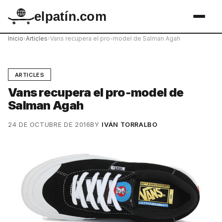
elpatín.com
Inicio
›
Articles
›
Vans recupera el pro-model de Salman Agah
ARTICLES
Vans recupera el pro-model de
Salman Agah
24 DE OCTUBRE DE 2016
BY
IVÁN TORRALBO