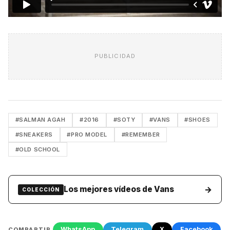
PUBLICIDAD
#SALMAN AGAH
#2016
#SOTY
#VANS
#SHOES
#SNEAKERS
#PRO MODEL
#REMEMBER
#OLD SCHOOL
→
Los mejores vídeos de Vans
COLECCIÓN
WhatsApp
Telegram
X
Facebook
COMPARTIR