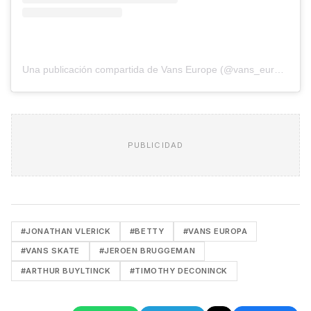
Una publicación compartida de Vans Europe (@vans_europe)
PUBLICIDAD
#JONATHAN VLERICK
#BETTY
#VANS EUROPA
#VANS SKATE
#JEROEN BRUGGEMAN
#ARTHUR BUYLTINCK
#TIMOTHY DECONINCK