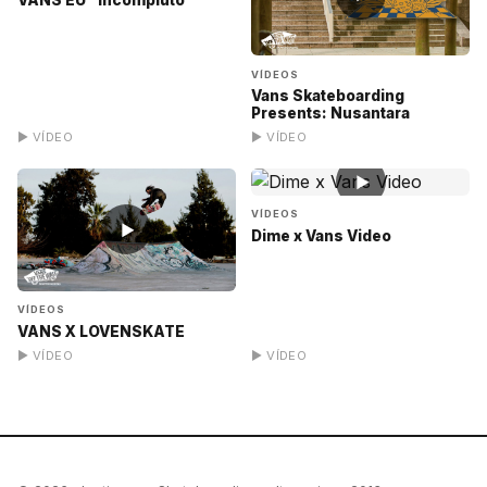
VANS EU "Incompiuto"
VÍDEOS
Vans Skateboarding
Presents: Nusantara
▶ VÍDEO
▶ VÍDEO
▶
VÍDEOS
▶
Dime x Vans Video
VÍDEOS
VANS X LOVENSKATE
▶ VÍDEO
▶ VÍDEO