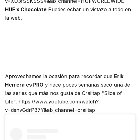
v=XU3fSSKSSS4&ab_channel=HUFWORLDWIDE
HUF x Chocolate
Puedes echar un vistazo a todo en
la
web
.
Aprovechamos la ocasión para recordar que
Erik
Herrera es PRO
y hace pocas semanas sacó una de
las series que más nos gusta de Crailtap "Slice of
Life". https://www.youtube.com/watch?
v=dsnvGdrP87Y&ab_channel=crailtap