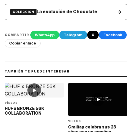
→
La evolución de Chocolate
COLECCIÓN
WhatsApp
Telegram
X
Facebook
COMPARTIR
Copiar enlace
TAMBIÉN TE PUEDE INTERESAR
▶
▶
VÍDEOS
HUF x BRONZE 56K
COLLABORATION
VÍDEOS
Crailtap celebra sus 23
años con un emotivo