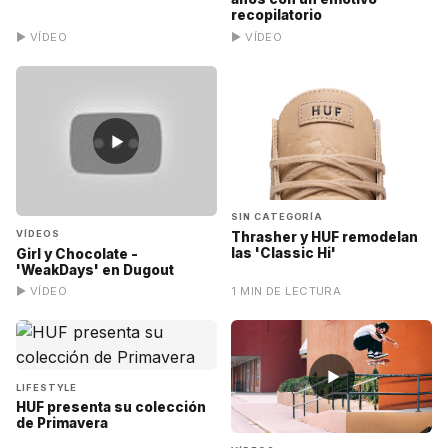
recopilatorio
▶ VÍDEO
▶ VÍDEO
▶
SIN CATEGORÍA
VÍDEOS
Thrasher y HUF remodelan
las 'Classic Hi'
Girl y Chocolate -
'WeakDays' en Dugout
▶ VÍDEO
1 MIN DE LECTURA
▶
LIFESTYLE
HUF presenta su colección
de Primavera