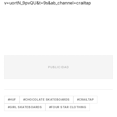
v=uortN_9pvQU&t=9s&ab_channel=crailtap
PUBLICIDAD
#HUF
#CHOCOLATE SKATEBOARDS
#CRAILTAP
#GIRL SKATEBOARDS
#FOUR STAR CLOTHING