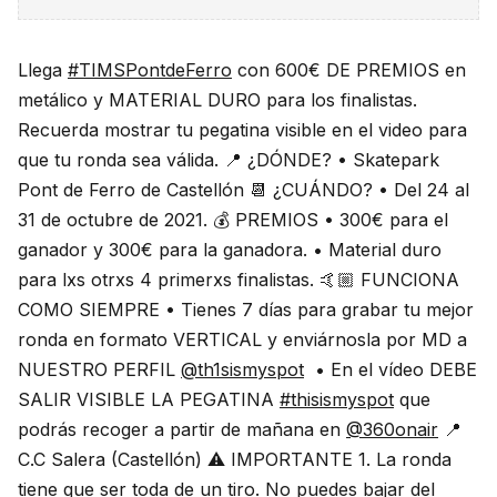
Llega
#TIMSPontdeFerro
con 600€ DE PREMIOS en
metálico y MATERIAL DURO para los finalistas.
Recuerda mostrar tu pegatina visible en el video para
que tu ronda sea válida. 📍 ¿DÓNDE?⁣ • Skatepark
Pont de Ferro de Castellón 📆 ¿CUÁNDO?⁣ • Del 24 al
31 de octubre de 2021. 💰 PREMIOS⁣ • 300€ para el
ganador y 300€ para la ganadora. • Material duro
para lxs otrxs 4 primerxs finalistas. 🤙🏼 FUNCIONA
COMO SIEMPRE • Tienes 7 días para grabar tu mejor
ronda en formato VERTICAL y enviárnosla por MD a
NUESTRO PERFIL
@th1sismyspot
⁣ • En el vídeo DEBE
SALIR VISIBLE LA PEGATINA
#thisismyspot
que
podrás recoger a partir de mañana en
@360onair
📍
C.C Salera (Castellón) ⚠️ IMPORTANTE 1. La ronda
tiene que ser toda de un tiro. No puedes bajar del