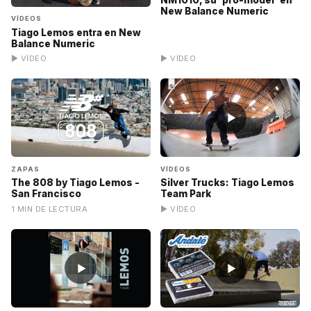
NM1010, su 'pro-model' en
New Balance Numeric
VÍDEOS
Tiago Lemos entra en New
Balance Numeric
▶ VÍDEO
▶ VÍDEO
▶
ZAPAS
VÍDEOS
The 808 by Tiago Lemos -
Silver Trucks: Tiago Lemos
San Francisco
Team Park
1 MIN DE LECTURA
▶ VÍDEO
▶
▶