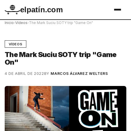
elpatín.com
Inicio
›
Vídeos
›
The Mark Suciu SOTY trip "Game On"
VÍDEOS
The Mark Suciu SOTY trip "Game
On"
4 DE ABRIL DE 2022
BY
MARCOS ÁLVAREZ WELTERS