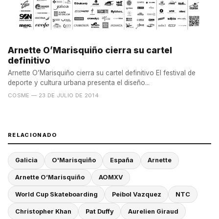
Arnette O’Marisquiño cierra su cartel
definitivo
Arnette O’Marisquiño cierra su cartel definitivo El festival de
deporte y cultura urbana presenta el diseño...
COSME
— 23 DE JULIO DE 2014
RELACIONADO
Galicia
O'Marisquiño
España
Arnette
Arnette O’Marisquiño
AOMXV
World Cup Skateboarding
Peibol Vazquez
NTC
Christopher Khan
Pat Duffy
Aurelien Giraud