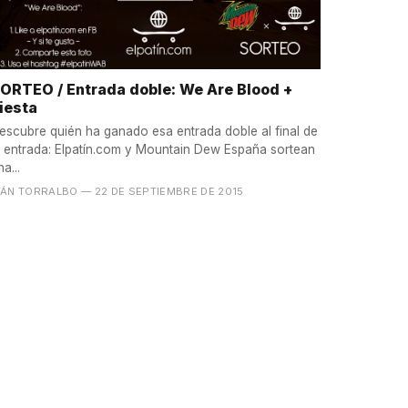
ORTEO / Entrada doble: We Are Blood +
iesta
escubre quién ha ganado esa entrada doble al final de
a entrada: Elpatín.com y Mountain Dew España sortean
na...
VÁN TORRALBO
— 22 DE SEPTIEMBRE DE 2015