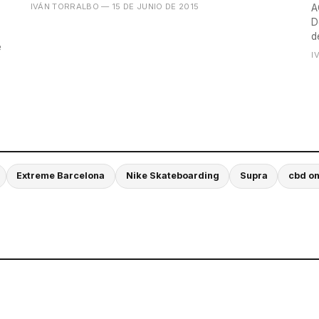
IVÁN TORRALBO
— 15 DE JUNIO DE 2015
A
D
d
e
I
Extreme Barcelona
Nike Skateboarding
Supra
cbd on