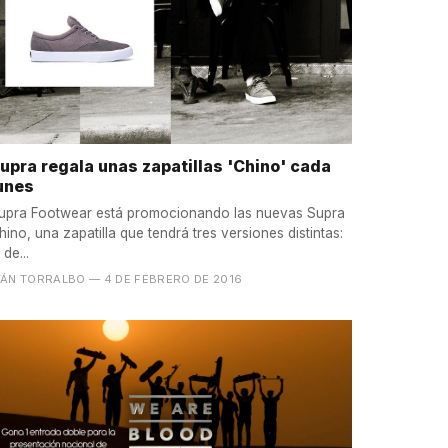
upra regala unas zapatillas 'Chino' cada
unes
upra Footwear está promocionando las nuevas Supra
hino, una zapatilla que tendrá tres versiones distintas:
 de...
VÁN TORRALBO
— 4 DE FEBRERO DE 2016