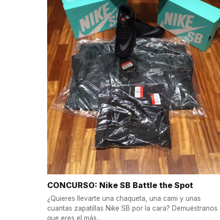
CONCURSO: Nike SB Battle the Spot
¿Quieres llevarte una chaqueta, una cami y unas
cuantas zapatillas Nike SB por la cara? Demuéstranos
que eres el más...