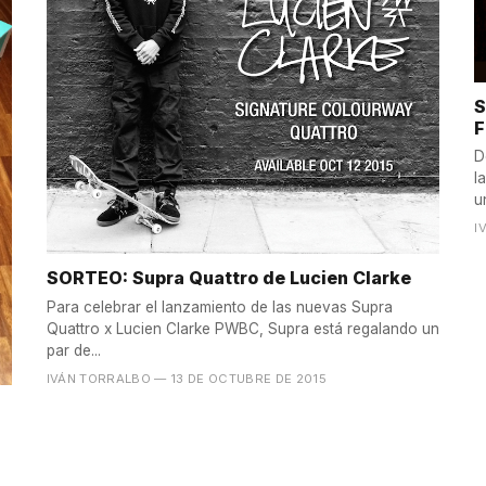
S
F
D
l
u
I
SORTEO: Supra Quattro de Lucien Clarke
Para celebrar el lanzamiento de las nuevas Supra
Quattro x Lucien Clarke PWBC, Supra está regalando un
par de...
IVÁN TORRALBO
— 13 DE OCTUBRE DE 2015