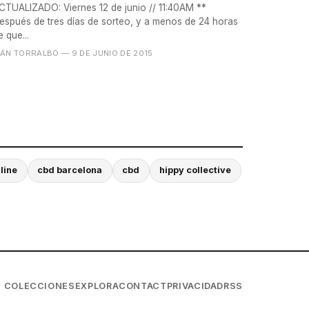
CTUALIZADO: Viernes 12 de junio // 11:40AM **
espués de tres días de sorteo, y a menos de 24 horas
e que...
VÁN TORRALBO
— 9 DE JUNIO DE 2015
line
cbd barcelona
cbd
hippy collective
COLECCIONES
EXPLORA
CONTACT
PRIVACIDAD
RSS