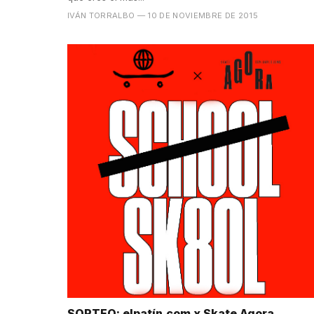
IVÁN TORRALBO
— 10 DE NOVIEMBRE DE 2015
SORTEO: elpatín.com x Skate Agora