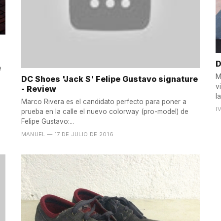
D
e
M
DC Shoes 'Jack S' Felipe Gustavo signature
v
- Review
l
Marco Rivera es el candidato perfecto para poner a
I
prueba en la calle el nuevo colorway (pro-model) de
Felipe Gustavo:...
MANUEL
— 17 DE JULIO DE 2016