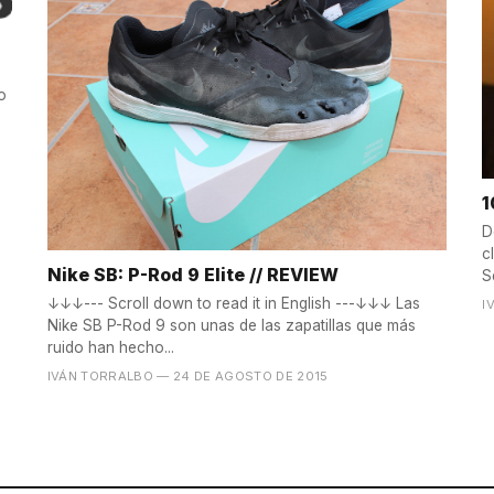
o
1
D
c
Nike SB: P-Rod 9 Elite // REVIEW
S
↓↓↓--- Scroll down to read it in English ---↓↓↓ Las
I
Nike SB P-Rod 9 son unas de las zapatillas que más
ruido han hecho...
IVÁN TORRALBO
— 24 DE AGOSTO DE 2015