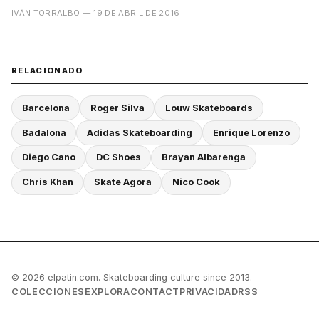
IVÁN TORRALBO
— 19 DE ABRIL DE 2016
RELACIONADO
Barcelona
Roger Silva
Louw Skateboards
Badalona
Adidas Skateboarding
Enrique Lorenzo
Diego Cano
DC Shoes
Brayan Albarenga
Chris Khan
Skate Agora
Nico Cook
© 2026 elpatin.com. Skateboarding culture since 2013.
COLECCIONES
EXPLORA
CONTACT
PRIVACIDAD
RSS