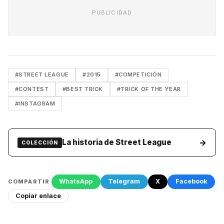
PUBLICIDAD
#STREET LEAGUE
#2015
#COMPETICIÓN
#CONTEST
#BEST TRICK
#TRICK OF THE YEAR
#INSTAGRAM
→
La historia de Street League
COLECCIÓN
WhatsApp
Telegram
X
Facebook
COMPARTIR
Copiar enlace