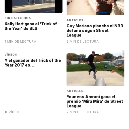
SIN CATEGORÍA
ARTICLES
Kelly Hart gana el 'Trick of
Guy Mariano plancha el NBD
the Year' de SLS
del año según Street
League
1 MIN DE LECTURA
3 MIN DE LECTURA
▶
VÍDEOS
Y el ganador del Trick of the
Year 2017 es...
ARTICLES
Youness Amrani gana el
premio 'Mira Mira' de Street
League
▶ VÍDEO
2 MIN DE LECTURA