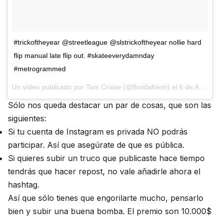
#trickoftheyear @streetleague @slstrickoftheyear nollie hard
flip manual late flip out. #skateeverydamnday
#metrogrammed
Un vídeo publicado por Tom Cruise (@floridafresh) el
6 de Ago de 2015 a la(s) 11:42 PDT
Sólo nos queda destacar un par de cosas, que son las
siguientes:
Si tu cuenta de Instagram es privada NO podrás
participar. Así que asegúrate de que es pública.
Si quieres subir un truco que publicaste hace tiempo
tendrás que hacer repost, no vale añadirle ahora el
hashtag.
Así que sólo tienes que engorilarte mucho, pensarlo
bien y subir una buena bomba. El premio son 10.000$