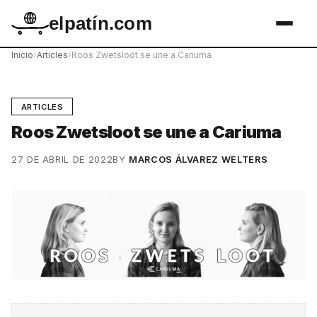
elpatín.com
Inicio
›
Articles
›
Roos Zwetsloot se une a Cariuma
ARTICLES
Roos Zwetsloot se une a Cariuma
27 DE ABRIL DE 2022
BY
MARCOS ÁLVAREZ WELTERS