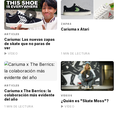
▶
ZAPAS
Cariuma x Atari
ARTICLES
Cariuma: Las nuevas zapas
de skate que no paras de
ver
▶ VÍDEO
1 MIN DE LECTURA
▶
ARTICLES
Cariuma x The Berrics: la
colaboración más evidente
VÍDEOS
del año
¿Quién es "Skate Moss"?
1 MIN DE LECTURA
▶ VÍDEO