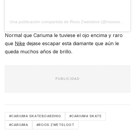
Una publicación compartida de Roos Zwetsloot (@rooszwettie)
Normal que Cariuma le tuviese el ojo encima y raro
que
Nike
dejase escapar esta diamante que aún le
queda muchos años de brillo.
PUBLICIDAD
#CARIUMA SKATEBOARDING
#CARIUMA SKATE
#CARIUMA
#ROOS ZWETSLOOT