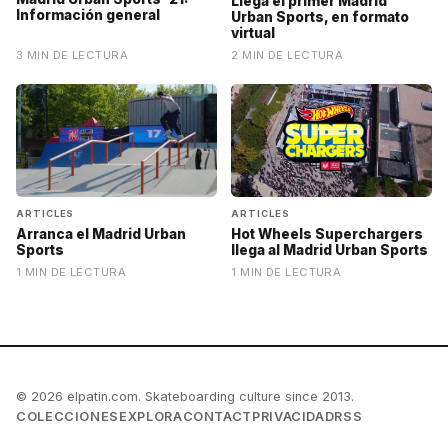
Llega el primer Madrid
Información general
Urban Sports, en formato
virtual
3 MIN DE LECTURA
2 MIN DE LECTURA
ARTICLES
ARTICLES
Hot Wheels Superchargers
Arranca el Madrid Urban
llega al Madrid Urban Sports
Sports
1 MIN DE LECTURA
1 MIN DE LECTURA
© 2026 elpatin.com. Skateboarding culture since 2013.
COLECCIONES
EXPLORA
CONTACT
PRIVACIDAD
RSS