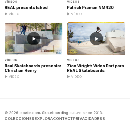
VÍDEOS
VÍDEOS
REAL presents Ishod
Patrick Praman NM420
▶ VÍDEO
▶ VÍDEO
▶
▶
VÍDEOS
VÍDEOS
Real Skateboards presenta:
Zion Wright: Video Part para
Christian Henry
REAL Skateboards
▶ VÍDEO
▶ VÍDEO
© 2026 elpatin.com. Skateboarding culture since 2013.
COLECCIONES
EXPLORA
CONTACT
PRIVACIDAD
RSS