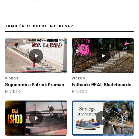
TAMBIÉN TE PUEDE INTERESAR
▶
▶
VÍDEOS
VÍDEOS
Siguiendo a Patrick Praman
Fatback: REAL Skateboards
▶ VÍDEO
▶ VÍDEO
▶
▶