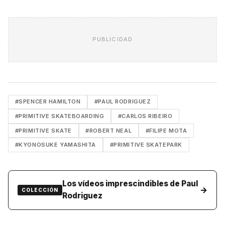
PUBLICIDAD
#SPENCER HAMILTON
#PAUL RODRIGUEZ
#PRIMITIVE SKATEBOARDING
#CARLOS RIBEIRO
#PRIMITIVE SKATE
#ROBERT NEAL
#FILIPE MOTA
#KYONOSUKE YAMASHITA
#PRIMITIVE SKATEPARK
Los vídeos imprescindibles de Paul
→
COLECCIÓN
Rodriguez