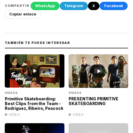
WhatsApp
Telegram
X
Facebook
COMPARTIR
Copiar enlace
TAMBIÉN TE PUEDE INTERESAR
▶
▶
VÍDEOS
VÍDEOS
Primitive Skateboarding:
PRESENTING PRIMITIVE
Best Clips from the Team -
SKATEBOARDING
Rodriguez, Ribeiro, Peacock
▶ VÍDEO
▶ VÍDEO