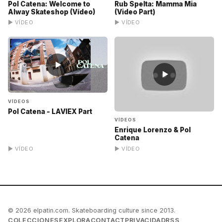
Pol Catena: Welcome to
Rub Spelta: Mamma Mia
Alway Skateshop (Vídeo)
(Video Part)
▶ VÍDEO
▶ VÍDEO
▶
▶
VÍDEOS
Pol Catena - LAVIEX Part
VÍDEOS
Enrique Lorenzo & Pol
Catena
▶ VÍDEO
▶ VÍDEO
© 2026 elpatin.com. Skateboarding culture since 2013.
COLECCIONES
EXPLORA
CONTACT
PRIVACIDAD
RSS