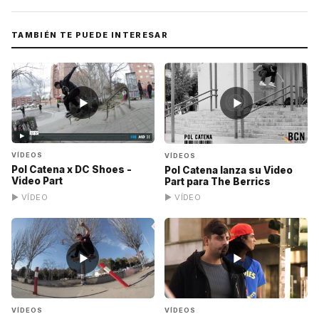
TAMBIÉN TE PUEDE INTERESAR
▶
▶
VÍDEOS
VÍDEOS
Pol Catena x DC Shoes -
Pol Catena lanza su Video
Video Part
Part para The Berrics
▶ VÍDEO
▶ VÍDEO
▶
▶
VÍDEOS
VÍDEOS