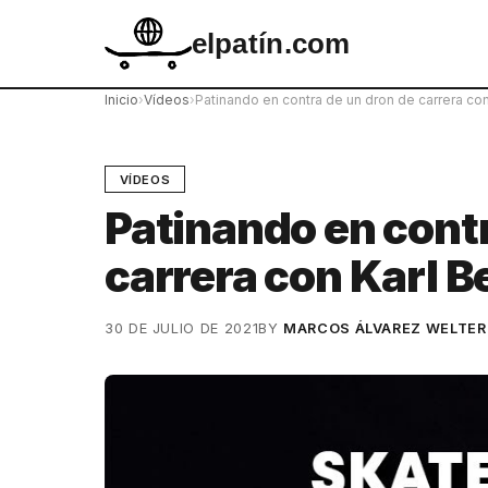
elpatín.com
Inicio
›
Vídeos
›
Patinando en contra de un dron de carrera con
VÍDEOS
Patinando en contr
carrera con Karl B
30 DE JULIO DE 2021
BY
MARCOS ÁLVAREZ WELTER