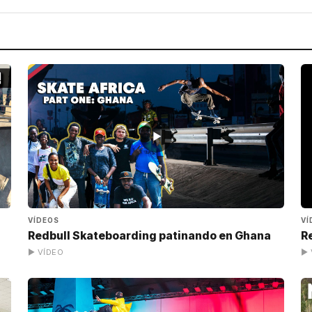
▶
VÍDEOS
VÍ
Redbull Skateboarding patinando en Ghana
Re
▶ VÍDEO
▶ 