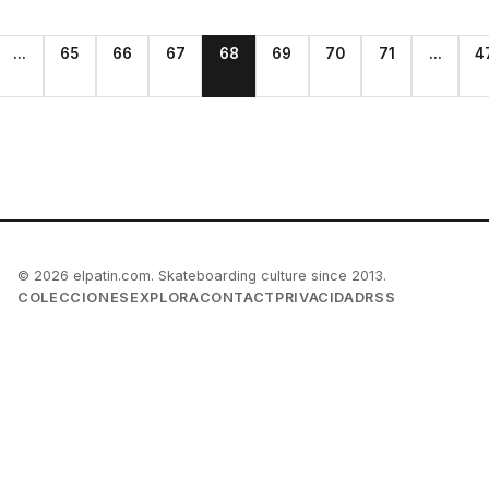
...
65
66
67
68
69
70
71
...
4
© 2026 elpatin.com. Skateboarding culture since 2013.
COLECCIONES
EXPLORA
CONTACT
PRIVACIDAD
RSS