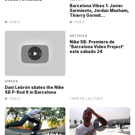
Barcelona Vibes 1: Javier
Sarmiento, Jordan Maxham,
Thierry Gormit...
▶ VÍDEO
▶ VÍDEO
ARTICLES
Nike SB: Premiere de
'Barcelona Video Project'
este sábado 24
▶
VÍDEOS
Dani Lebrón skates the Nike
SB P-Rod 9 in Barcelona
▶ VÍDEO
1 MIN DE LECTURA
▶
▶