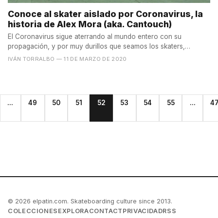
Conoce al skater aislado por Coronavirus, la
historia de Alex Mora (aka. Cantouch)
El Coronavirus sigue aterrando al mundo entero con su
propagación, y por muy durillos que seamos los skaters,
nosotros...
IVÁN TORRALBO
— 11 DE MARZO DE 2020
...
49
50
51
52
53
54
55
...
4
© 2026 elpatin.com. Skateboarding culture since 2013.
COLECCIONES
EXPLORA
CONTACT
PRIVACIDAD
RSS