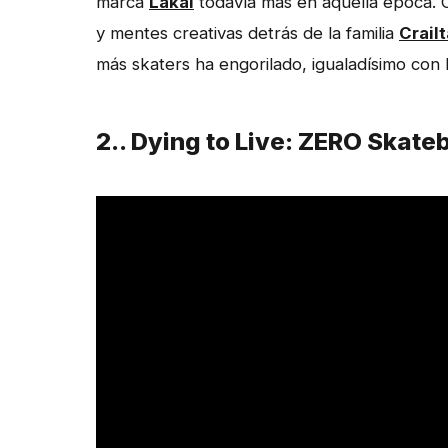
marca
Lakai
todavía más en aquella época. 
y mentes creativas detrás de la familia
Crail
más skaters ha engorilado, igualadísimo con 
2.. Dying to Live: ZERO Skat