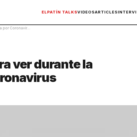
ELPATÍN TALKS
VIDEOS
ARTICLES
INTERV
na por Coronavir…
ra ver durante la
ronavirus