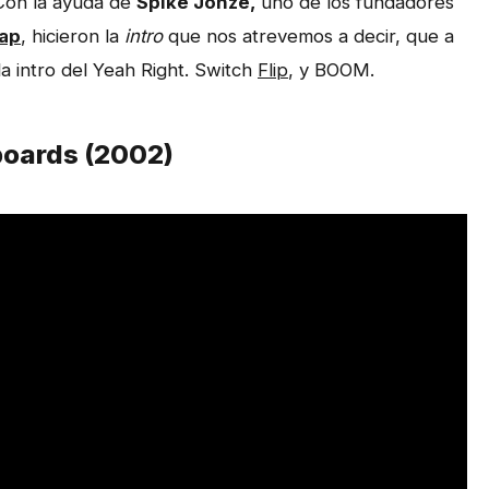
Con la ayuda de
Spike Jonze,
uno de los fundadores
tap
, hicieron la
intro
que nos atrevemos a decir, que a
la intro del Yeah Right. Switch
Flip
, y BOOM.
eboards (2002)