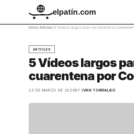
elpatín.com
Inicio
›
Articles
›
5 Vídeos largos para ver durante la cuarente
ARTICLES
5 Vídeos largos pa
cuarentena por Co
23 DE MARZO DE 2020
BY
IVÁN TORRALBO