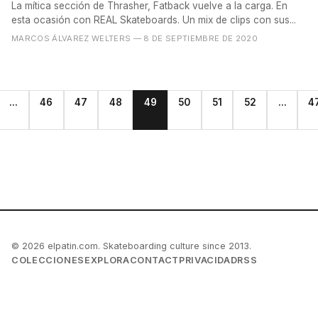
La mítica sección de Thrasher, Fatback vuelve a la carga. En
esta ocasión con REAL Skateboards. Un mix de clips con sus...
MARCOS ÁLVAREZ WELTERS
— 8 DE SEPTIEMBRE DE 2020
...
46
47
48
49
50
51
52
...
4
© 2026 elpatin.com. Skateboarding culture since 2013.
COLECCIONES
EXPLORA
CONTACT
PRIVACIDAD
RSS