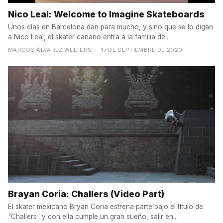
Nico Leal: Welcome to Imagine Skateboards
Unos días en Barcelona dan para mucho, y sino que se lo digan
a Nico Leal, el skater canario entra a la familia de...
MARCOS ÁLVAREZ WELTERS
— 17 DE SEPTIEMBRE DE 2020
Brayan Coria: Challers (Video Part)
El skater mexicano Bryan Coria estrena parte bajo el título de
"Challers" y con ella cumple un gran sueño, salir en...