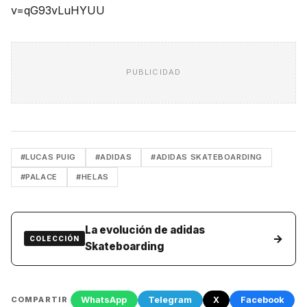
v=qG93vLuHYUU
PUBLICIDAD
#LUCAS PUIG
#ADIDAS
#ADIDAS SKATEBOARDING
#PALACE
#HELAS
La evolución de adidas
→
COLECCIÓN
Skateboarding
WhatsApp
Telegram
X
Facebook
COMPARTIR