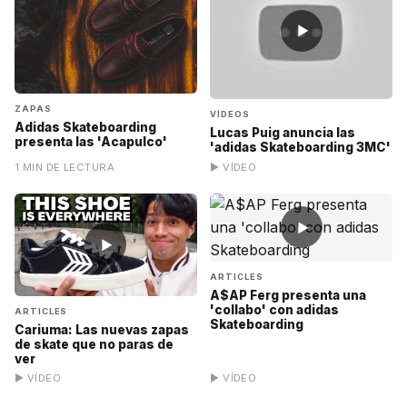
▶
ZAPAS
VÍDEOS
Adidas Skateboarding
Lucas Puig anuncia las
presenta las 'Acapulco'
'adidas Skateboarding 3MC'
1 MIN DE LECTURA
▶ VÍDEO
▶
▶
ARTICLES
A$AP Ferg presenta una
'collabo' con adidas
ARTICLES
Skateboarding
Cariuma: Las nuevas zapas
de skate que no paras de
ver
▶ VÍDEO
▶ VÍDEO