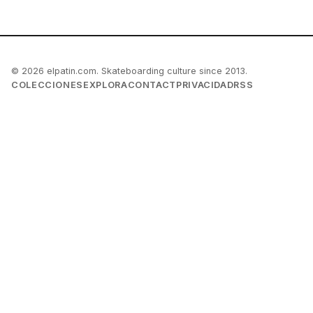
© 2026 elpatin.com. Skateboarding culture since 2013.
COLECCIONES
EXPLORA
CONTACT
PRIVACIDAD
RSS