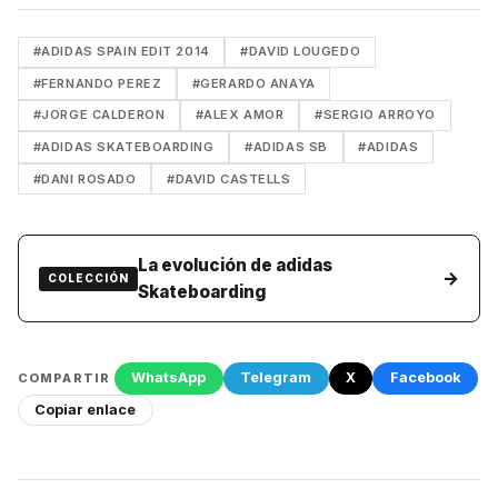
#ADIDAS SPAIN EDIT 2014
#DAVID LOUGEDO
#FERNANDO PEREZ
#GERARDO ANAYA
#JORGE CALDERON
#ALEX AMOR
#SERGIO ARROYO
#ADIDAS SKATEBOARDING
#ADIDAS SB
#ADIDAS
#DANI ROSADO
#DAVID CASTELLS
La evolución de adidas
→
COLECCIÓN
Skateboarding
WhatsApp
Telegram
X
Facebook
COMPARTIR
Copiar enlace