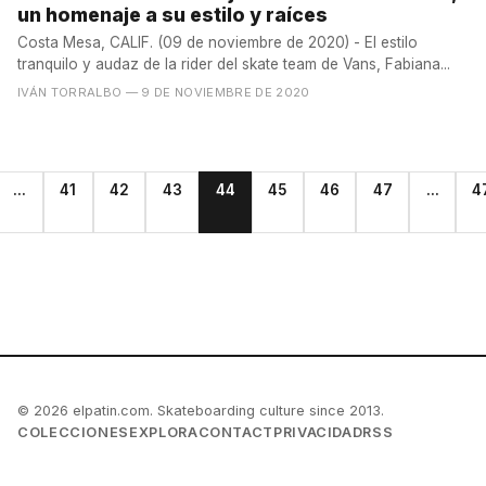
un homenaje a su estilo y raíces
Costa Mesa, CALIF. (09 de noviembre de 2020) - El estilo
tranquilo y audaz de la rider del skate team de Vans, Fabiana...
IVÁN TORRALBO
— 9 DE NOVIEMBRE DE 2020
...
41
42
43
44
45
46
47
...
4
© 2026 elpatin.com. Skateboarding culture since 2013.
COLECCIONES
EXPLORA
CONTACT
PRIVACIDAD
RSS