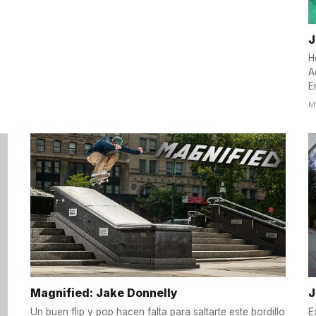
J
H
A
E
M
Magnified: Jake Donnelly
J
Un buen flip y pop hacen falta para saltarte este bordillo
E