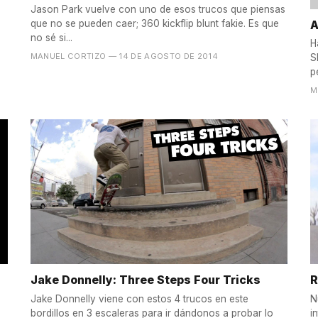
Jason Park vuelve con uno de esos trucos que piensas
A
que no se pueden caer; 360 kickflip blunt fakie. Es que
no sé si...
H
MANUEL CORTIZO
— 14 DE AGOSTO DE 2014
S
p
M
Jake Donnelly: Three Steps Four Tricks
R
Jake Donnelly viene con estos 4 trucos en este
N
bordillos en 3 escaleras para ir dándonos a probar lo
i