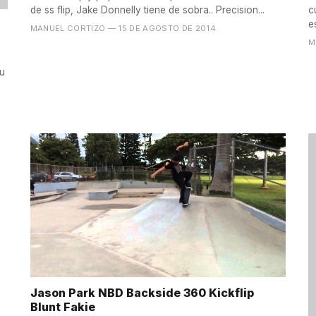
de ss flip, Jake Donnelly tiene de sobra.. Precision...
c
e
MANUEL CORTIZO
— 15 DE AGOSTO DE 2014
M
su
Jason Park NBD Backside 360 Kickflip
Blunt Fakie