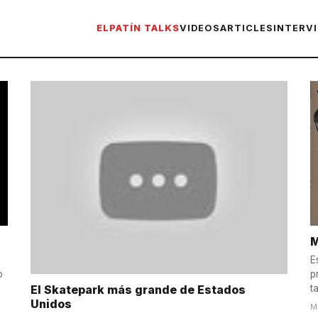
ELPATÍN TALKS
VIDEOS
ARTICLES
INTERV
M
E
p
o
El Skatepark más grande de Estados
t
e
Unidos
M