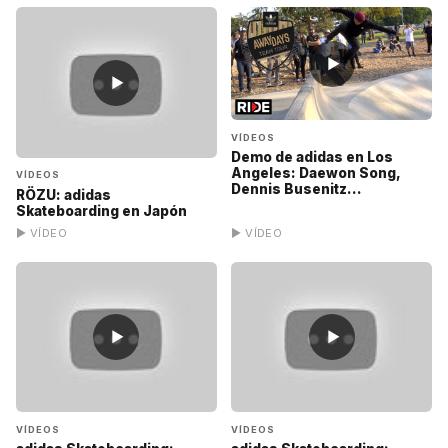
▶
▶
VÍDEOS
Demo de adidas en Los
Angeles: Daewon Song,
VÍDEOS
Dennis Busenitz...
RÖZU: adidas
Skateboarding en Japón
▶ VÍDEO
▶ VÍDEO
▶
▶
VÍDEOS
VÍDEOS