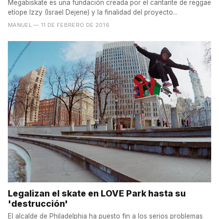
Megabiskate es una fundación creada por el cantante de reggae
etíope Izzy (Israel Dejene) y la finalidad del proyecto...
MANUEL
— 11 DE FEBRERO DE 2016
Legalizan el skate en LOVE Park hasta su
'destrucción'
El alcalde de Philadelphia ha puesto fin a los serios problemas