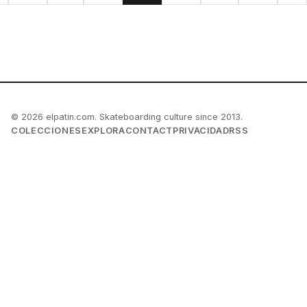
© 2026 elpatin.com. Skateboarding culture since 2013.
COLECCIONES
EXPLORA
CONTACT
PRIVACIDAD
RSS