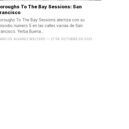
oroughs To The Bay Sessions: San
rancisco
oroughs To The Bay Sessions aterriza con su
pisodio numero 5 en las calles vacías de San
rancisco. Yerba Buena...
ARCOS ÁLVAREZ WELTERS
— 27 DE OCTUBRE DE 2021