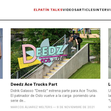
ELPATÍN TALKS
VIDEOS
ARTICLES
INTERV
Deedz Ace Trucks Part
L
Didrik Galasso "Deedz" estrena parte para Ace Trucks.
U
El patinador de Oslo vuelve a la carga poniendo una
l
serie de...
“
MARCOS ÁLVAREZ WELTERS
— 9 DE NOVIEMBRE DE 2021
M