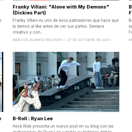
Franky Villani: "Alone with My Demons"
B
(Dickies Part)
F
e
Franky Villani es uno de esos patinadores que hace que
B
le demos al like antes de ver sus partes. Siempre
e
creativo y con...
F
MARCOS ÁLVAREZ WELTERS
— 27 DE OCTUBRE DE 2021
M
e
B-Roll : Ryan Lee
Heck Ride presenta un nuevo post en su blog con las