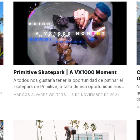
Primitive Skatepark | A VX1000 Moment
C
O
A todos nos gustaría tener la oportunidad de patinar el
skatepark de Primitive, a falta de esa oportunidad nos...
N
bs
q
MARCOS ÁLVAREZ WELTERS
— 3 DE NOVIEMBRE DE 2021
ti
M