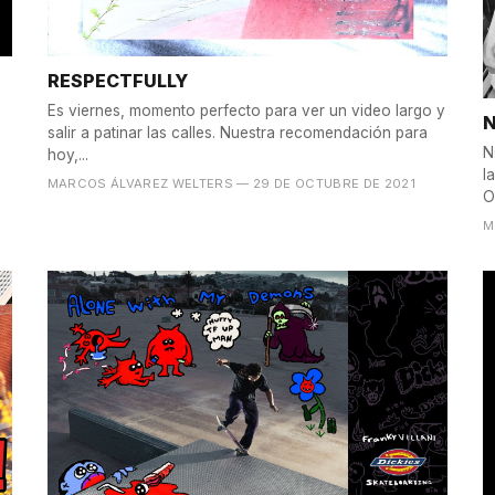
RESPECTFULLY
Es viernes, momento perfecto para ver un video largo y
N
salir a patinar las calles. Nuestra recomendación para
N
hoy,...
l
MARCOS ÁLVAREZ WELTERS
— 29 DE OCTUBRE DE 2021
O
M