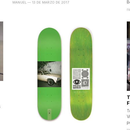
B
MANUEL
— 13 DE MARZO DE 2017
I
T
F
s
T
V
po
I