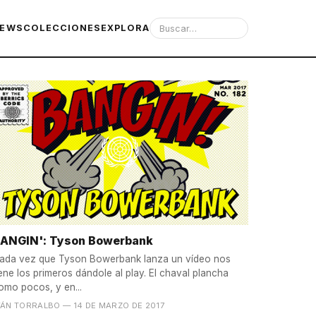
IEWS
COLECCIONES
EXPLORA
ANGIN': Tyson Bowerbank
ada vez que Tyson Bowerbank lanza un vídeo nos
iene los primeros dándole al play. El chaval plancha
omo pocos, y en...
VÁN TORRALBO
— 14 DE MARZO DE 2017