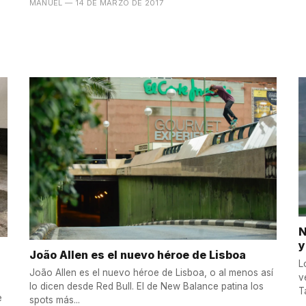
MANUEL
— 14 DE MARZO DE 2017
.
N
y
João Allen es el nuevo héroe de Lisboa
L
João Allen es el nuevo héroe de Lisboa, o al menos así
v
lo dicen desde Red Bull. El de New Balance patina los
T
e
spots más...