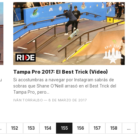
Tampa Pro 2017: El Best Trick (Vídeo)
u
Si acostumbras a navegar por Instagram sabrás de
sobras que Shane O'Neill arrasó en el Best Trick del
Tampa Pro, pero...
IVÁN TORRALBO
— 8 DE MARZO DE 2017
..
152
153
154
155
156
157
158
...