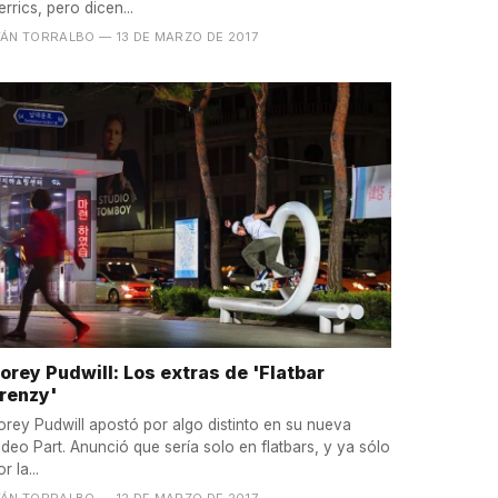
errics, pero dicen...
VÁN TORRALBO
— 13 DE MARZO DE 2017
orey Pudwill: Los extras de 'Flatbar
renzy'
orey Pudwill apostó por algo distinto en su nueva
ideo Part. Anunció que sería solo en flatbars, y ya sólo
r la...
VÁN TORRALBO
— 12 DE MARZO DE 2017