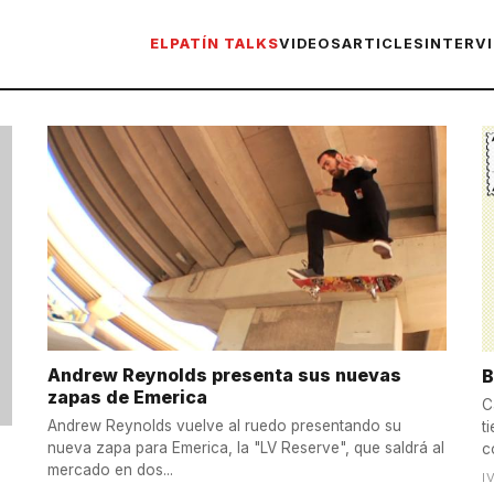
ELPATÍN TALKS
VIDEOS
ARTICLES
INTERV
Andrew Reynolds presenta sus nuevas
B
zapas de Emerica
C
Andrew Reynolds vuelve al ruedo presentando su
t
nueva zapa para Emerica, la "LV Reserve", que saldrá al
c
mercado en dos...
I