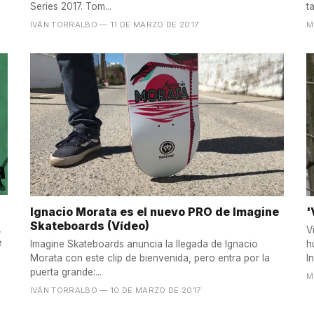
Series 2017. Tom...
t
IVÁN TORRALBO
— 11 DE MARZO DE 2017
M
Ignacio Morata es el nuevo PRO de Imagine
'
Skateboards (Vídeo)
,
V
e
Imagine Skateboards anuncia la llegada de Ignacio
h
Morata con este clip de bienvenida, pero entra por la
I
puerta grande:...
M
IVÁN TORRALBO
— 10 DE MARZO DE 2017