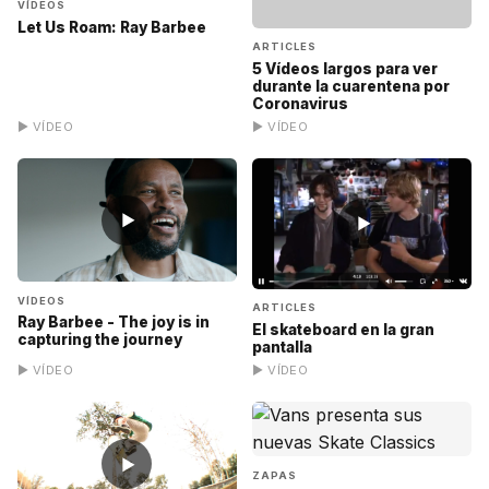
VÍDEOS
Let Us Roam: Ray Barbee
ARTICLES
5 Vídeos largos para ver
durante la cuarentena por
Coronavirus
▶ VÍDEO
▶ VÍDEO
▶
▶
VÍDEOS
ARTICLES
Ray Barbee - The joy is in
El skateboard en la gran
capturing the journey
pantalla
▶ VÍDEO
▶ VÍDEO
▶
ZAPAS