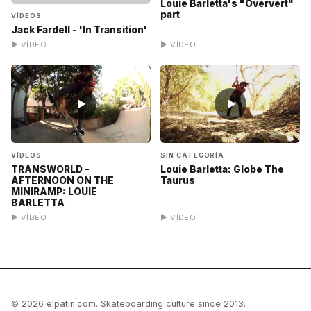
Louie Barletta's "Oververt"
part
VÍDEOS
Jack Fardell - 'In Transition'
▶ VÍDEO
▶ VÍDEO
▶
▶
VÍDEOS
SIN CATEGORÍA
TRANSWORLD -
Louie Barletta: Globe The
AFTERNOON ON THE
Taurus
MINIRAMP: LOUIE
BARLETTA
▶ VÍDEO
▶ VÍDEO
© 2026 elpatin.com. Skateboarding culture since 2013.